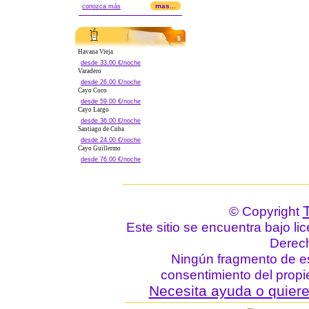
mas...
conozca más
Havana Vieja
desde 33.00 €/noche
Varadero
desde 26.00 €/noche
Cayo Coco
desde 59.00 €/noche
Cayo Largo
desde 36.00 €/noche
Santiago de Cuba
desde 24.00 €/noche
Cayo Guillermo
desde 76.00 €/noche
© Copyright
Este sitio se encuentra bajo li
Derec
Ningún fragmento de est
consentimiento del propie
Necesita ayuda o quiere