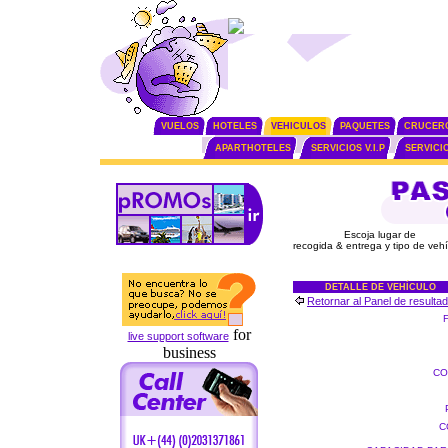
VUELOS
HOTELES
VEHICULOS
PAQUETES
CRUCER
APARTHOTELES
SERVICIOS V.I.P
SERVICI
Escoja lugar de
recogida & entrega y tipo de veh
DETALLE DE VEHÍCULO
Retornar al Panel de resulta
for
live support software
business
CO
C