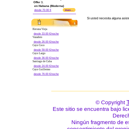
Offer 1
.
en Habana (Moderna)
mas...
desde 70.00 €
Si usted necesita alguna asis
Havana Vieja
desde 33.00 €/noche
Varadero
desde 26.00 €/noche
Cayo Coco
desde 59.00 €/noche
Cayo Largo
desde 36.00 €/noche
Santiago de Cuba
desde 24.00 €/noche
Cayo Guillermo
desde 76.00 €/noche
© Copyright
Este sitio se encuentra bajo li
Derec
Ningún fragmento de est
consentimiento del propie