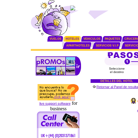
VUELOS
HOTELES
VEHICULOS
PAQUETES
CRUCER
APARTHOTELES
SERVICIOS V.I.P
SERVICI
Seleccione
el destino
DETALLES DEL HOTEL
Retornar al Panel de result
for
live support software
business