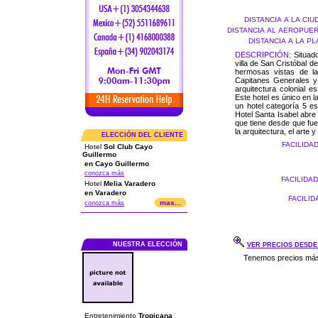
DISTANCIA A LA CI
DISTANCIA AL AEROPUE
DISTANCIA A LA P
DESCRIPCIÓN:
Situado
villa de San Cristóbal 
hermosas vistas de la
Capitanes Generales y 
arquitectura colonial 
Este hotel es único en l
un hotel categoría 5 e
Hotel Santa Isabel abre
que tiene desde que fue
la arquitectura, el arte 
ELECCIÓN DEL CLIENTE
FACILIDA
Hotel
Sol Club Cayo
Guillermo
en Cayo Guillermo
conozca más
FACILIDA
Hotel
Melia Varadero
en Varadero
FACILID
mas...
conozca más
NUESTRA ELECCIÓN
VER PRECIOS DESDE 
Entretenimiento
Tropicana