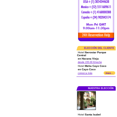
ELECCIÓN DEL CLIENTE
Hotel
Iberostar Parque
Central
en Havana Vieja
desde 155.00 €/noche
Hotel
Melia Cayo Coco
en Cayo Coco
mas...
conozca más
NUESTRA ELECCIÓN
Hotel
Santa Isabel