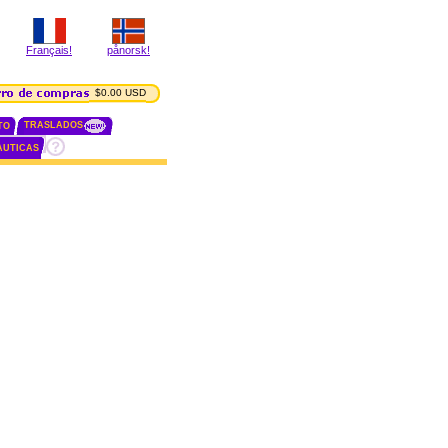
Français!
pånorsk!
$0.00 USD
TRASLADOS
TO
AUTICAS