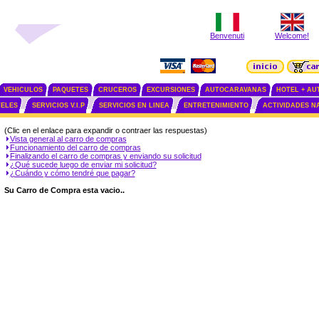
Benvenuti
Welcome!
VEHICULOS
PAQUETES
CRUCEROS
EXCURSIONES
AUTOCARAVANAS
HOTEL + AU
ELES
SERVICIOS V.I.P
SERVICIOS EN LINEA
ENTRETENIMIENTO
ACTIVIDADES N
(Clic en el enlace para expandir o contraer las respuestas)
Vista general al carro de compras
Funcionamiento del carro de compras
Finalizando el carro de compras y enviando su solicitud
¿Qué sucede luego de enviar mi solicitud?
¿Cuándo y cómo tendré que pagar?
Su Carro de Compra esta vacio..