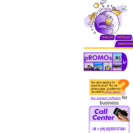
VUELOS
HOTELES
APARTHOT
for
live support software
business