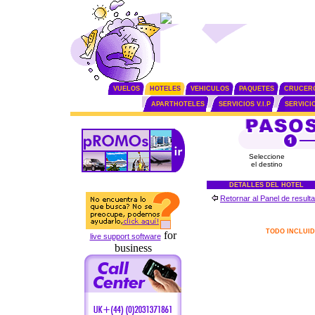
VUELOS
HOTELES
VEHICULOS
PAQUETES
CRUCER
APARTHOTELES
SERVICIOS V.I.P
SERVICI
Seleccione
el destino
DETALLES DEL HOTEL
Retornar al Panel de result
TODO INCLUI
for
live support software
business