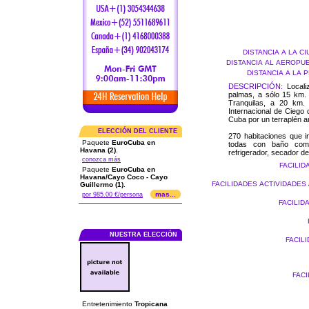
DISTANCIA A LA C
DISTANCIA AL AEROPU
DISTANCIA A LA 
DESCRIPCIÓN:
Locali
palmas, a sólo 15 km. 
Tranquilas, a 20 km.
Internacional de Ciego 
Cuba por un terraplén ar
ELECCIÓN DEL CLIENTE
270 habitaciones que i
Paquete
EuroCuba en
todas con baño comple
Havana (2)
.
refrigerador, secador de
conozca más
FACILID
Paquete
EuroCuba en
Havana/Cayo Coco - Cayo
FACILIDADES ACTIVIDADES 
Guillermo (1)
.
mas...
por 985.00 €/persona
FACILID
NUESTRA ELECCIÓN
FACIL
FAC
Entretenimiento
Tropicana