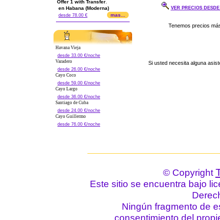
Offer 1 with Transfer
.
en Habana (Moderna)
VER PRECIOS DESDE .
mas...
desde 78.00 €
Havana Vieja
desde 33.00 €/noche
Varadero
Si usted necesita alguna asis
desde 26.00 €/noche
Cayo Coco
desde 59.00 €/noche
Cayo Largo
desde 36.00 €/noche
Santiago de Cuba
desde 24.00 €/noche
Cayo Guillermo
desde 76.00 €/noche
© Copyright
Este sitio se encuentra bajo li
Derec
Ningún fragmento de est
consentimiento del propie