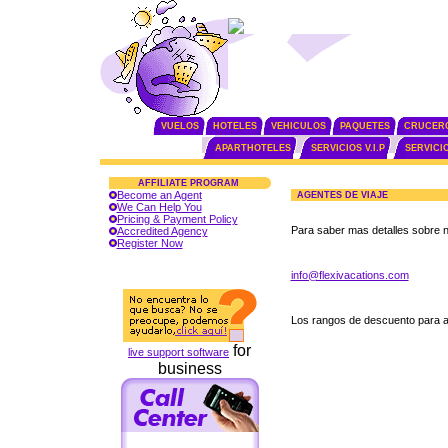
VUELOS
HOTELES
VEHICULOS
PAQUETES
CRUCER
APARTHOTELES
SERVICIOS V.I.P
SERVICI
AFFILIATE PROGRAM
Become an Agent
AGENTES DE VIAJE
We Can Help You
Pricing & Payment Policy
Para saber mas detalles sobre n
Accredited Agency
Register Now
info@flexivacations.com
Los rangos de descuento para 
for
live support software
business