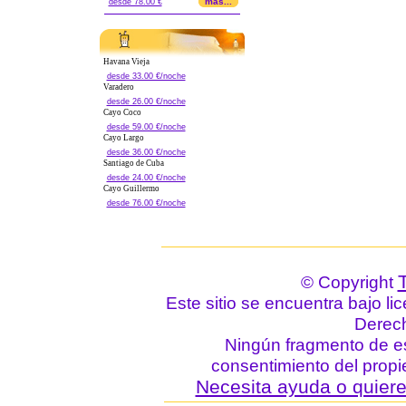
mas...
desde 78.00 €
Havana Vieja
desde 33.00 €/noche
Varadero
desde 26.00 €/noche
Cayo Coco
desde 59.00 €/noche
Cayo Largo
desde 36.00 €/noche
Santiago de Cuba
desde 24.00 €/noche
Cayo Guillermo
desde 76.00 €/noche
© Copyright
Este sitio se encuentra bajo li
Derec
Ningún fragmento de est
consentimiento del propie
Necesita ayuda o quiere