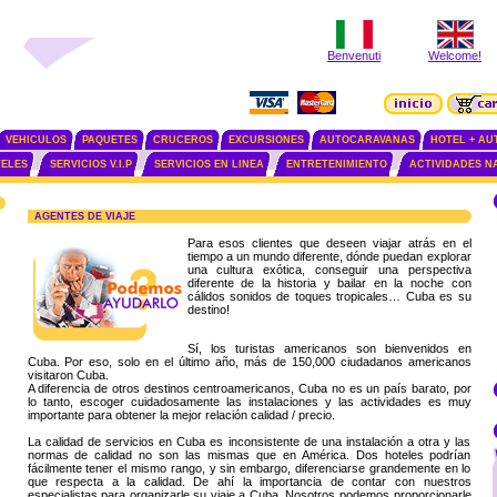
Benvenuti
Welcome!
VEHICULOS
PAQUETES
CRUCEROS
EXCURSIONES
AUTOCARAVANAS
HOTEL + AU
ELES
SERVICIOS V.I.P
SERVICIOS EN LINEA
ENTRETENIMIENTO
ACTIVIDADES N
AGENTES DE VIAJE
Para esos clientes que deseen viajar atrás en el
tiempo a un mundo diferente, dónde puedan explorar
una cultura exótica, conseguir una perspectiva
diferente de la historia y bailar en la noche con
cálidos sonidos de toques tropicales… Cuba es su
destino!
Sí, los turistas americanos son bienvenidos en
Cuba. Por eso, solo en el último año, más de 150,000 ciudadanos americanos
visitaron Cuba.
A diferencia de otros destinos centroamericanos, Cuba no es un país barato, por
lo tanto, escoger cuidadosamente las instalaciones y las actividades es muy
importante para obtener la mejor relación calidad / precio.
La calidad de servicios en Cuba es inconsistente de una instalación a otra y las
normas de calidad no son las mismas que en América. Dos hoteles podrían
fácilmente tener el mismo rango, y sin embargo, diferenciarse grandemente en lo
que respecta a la calidad. De ahí la importancia de contar con nuestros
especialistas para organizarle su viaje a Cuba. Nosotros podemos proporcionarle