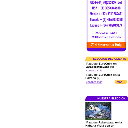
ELECCIÓN DEL CLIENTE
Paquete
EuroCuba en
Varadero/Havana (4)
.
conozca más
Paquete
EuroCuba en la
Havana (2)
.
mas...
conozca más
NUESTRA ELECCIÓN
Paquete
Relámpago en la
Habana Vieja con un