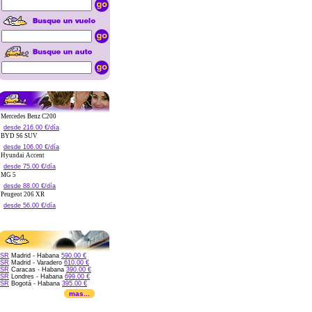
Mercedes Benz C200
desde 216.00 €/día
BYD S6 SUV
desde 106.00 €/día
Hyundai Accent
desde 75.00 €/día
MG 5
desde 88.00 €/día
Peugeot 206 XR
desde 56.00 €/día
SR
Madrid - Habana
590.00 €
SR
Madrid - Varadero
610.00 €
SR
Caracas - Habana
390.00 €
SR
Londres - Habana
699.00 €
SR
Bogotá - Habana
395.00 €
mas...