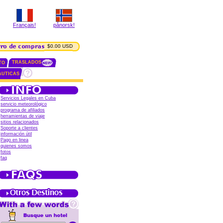
Français!
pånorsk!
$0.00 USD
TRASLADOS
TO
AUTICAS
Servicios Legales en Cuba
servicio meteorológico
programa de afiliados
herramientas de viaje
sitios relacionados
Soporte a clientes
información útil
Pago en linea
quienes somos
fotos
faq