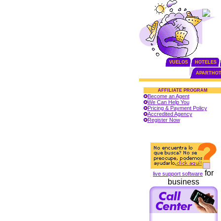
VUELOS
HOTELES
APARTHOT
AFFILIATE PROGRAM
Become an Agent
We Can Help You
Pricing & Payment Policy
Accredited Agency
Register Now
for
live support software
business